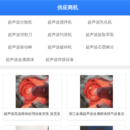
供应商机
超声波分散机
超声波搅拌机
超声波乳化机
超声波切割刀
超声波均质机
超声波提取萃取
超声波振动棒
超声波破碎机
超声波石墨烯分
机
超声波金属熔体
超声波焊接设备
散设备
处理设备
超声波高温熔体处理设备安装 发货及
浙江金属超声波金属熔体脱气设备定
时
制 使用寿命长