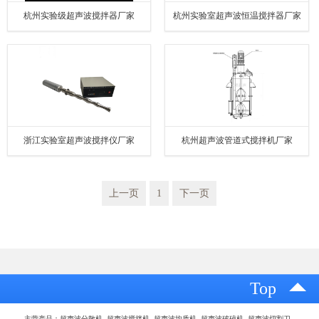
杭州实验级超声波搅拌器厂家
杭州实验室超声波恒温搅拌器厂家
浙江实验室超声波搅拌仪厂家
杭州超声波管道式搅拌机厂家
上一页
1
下一页
Top
主营产品：超声波分散机 超声波搅拌机 超声波均质机 超声波破碎机 超声波切割刀