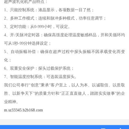
超声波乳化机产品特点：
1、只能控制系统：液晶显示，各项数据一目了然；
2、多种工作模式：连续和脉冲多种模式，功率任意调节；
3、定时功能：从0-999小时，可设定。
4、开/关脉冲定时器：确保高强度处理温度敏感样品，开和关循环均
可从1秒-99分钟选择设定；
5、自动振幅补偿：确保在超声过程中探头振幅不因承载变化而变
化；
6、双重安全保护：探头过载保护系统；
7、智能温度控制系统：可选装温度探头。
我们公司奉行“创意”秉承“客户至上，以人为本、以诚取信、以质取
胜、以新争天下”的质量方针和“正正直直做人，踏踏实实做事”的企
业精神。
m.sz33345.b2b168.com