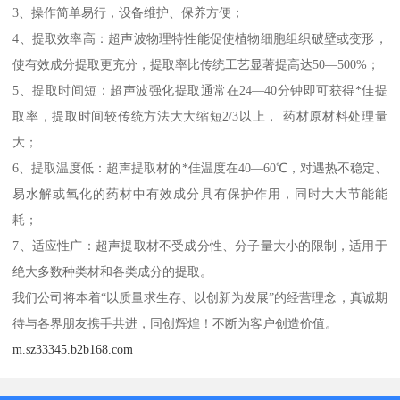
3、操作简单易行，设备维护、保养方便；
4、提取效率高：超声波物理特性能促使植物细胞组织破壁或变形，
使有效成分提取更充分，提取率比传统工艺显著提高达50—500%；
5、提取时间短：超声波强化提取通常在24—40分钟即可获得*佳提
取率，提取时间较传统方法大大缩短2/3以上， 药材原材料处理量
大；
6、提取温度低：超声提取材的*佳温度在40—60℃，对遇热不稳定、
易水解或氧化的药材中有效成分具有保护作用，同时大大节能能
耗；
7、适应性广：超声提取材不受成分性、分子量大小的限制，适用于
绝大多数种类材和各类成分的提取。
我们公司将本着“以质量求生存、以创新为发展”的经营理念，真诚期
待与各界朋友携手共进，同创辉煌！不断为客户创造价值。
m.sz33345.b2b168.com