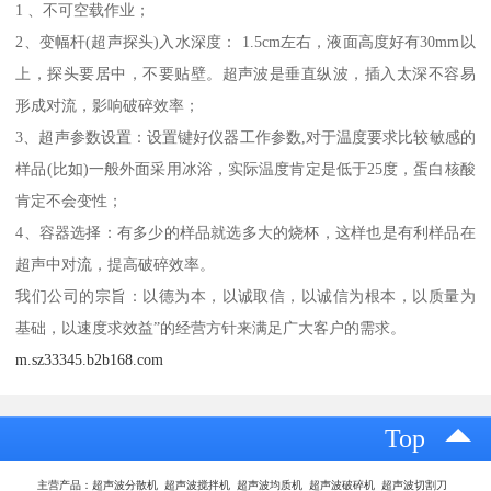
1 、不可空载作业；
2、变幅杆(超声探头)入水深度： 1.5cm左右，液面高度好有30mm以
上，探头要居中，不要贴壁。超声波是垂直纵波，插入太深不容易
形成对流，影响破碎效率；
3、超声参数设置：设置键好仪器工作参数,对于温度要求比较敏感的
样品(比如)一般外面采用冰浴，实际温度肯定是低于25度，蛋白核酸
肯定不会变性；
4、容器选择：有多少的样品就选多大的烧杯，这样也是有利样品在
超声中对流，提高破碎效率。
我们公司的宗旨：以德为本，以诚取信，以诚信为根本，以质量为
基础，以速度求效益”的经营方针来满足广大客户的需求。
m.sz33345.b2b168.com
Top
主营产品：超声波分散机 超声波搅拌机 超声波均质机 超声波破碎机 超声波切割刀