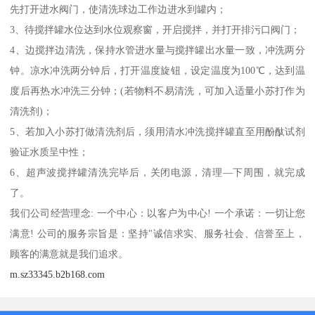
先打开进水阀门，使清洗球边工作边进水到罐内；
3、待搅拌罐水位达到水位观察窗，开启搅拌，并打开排污口阀门；
4、边搅拌边清洗，保持水管进水量与搅拌罐出水量一致，冲洗两分
钟。凉水冲洗两分钟后，打开温度旋钮，设定温度为100℃，达到温
度后再热水冲洗三分钟；(若物料不易清洗，可加入适量小苏打作为
清洗剂)；
5、若加入小苏打做清洗剂后，须用清水冲洗搅拌罐直至用酚酞试剂
验证水质呈中性；
6、超声波搅拌罐清洗完毕后，关闭电源，清理—下周围，就完成
了。
我们公司经营理念: 一个中心：以客户为中心! 一个承诺：一切让您
满意! 公司的服务宗旨是：坚持"诚信求实、服务社会、信誉至上，
顾客的满意就是我们追求。
m.sz33345.b2b168.com