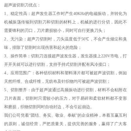
超声波切割刀优点：
1、稳定性高：超声发生器工作时产生40KHz的电磁振动，并转化为
机械振荡传输到切割刀和切割的材料上，机械的进行分切，因此不
需要锋利的刃口，刀片磨损较小，同时可自行更换刀头；
2、无污染：超声刀切割时，刀头温度低于50℃，不会产生烟尘和臭
味，排除了切割时出现伤害和起火的危险；
3、操作简单：切割刀连接超声波发生器，发生器接上220V市电，打
开开关就可以进行切割，支持手持式切割并配有风冷接口；
4、应用范围广：各种纺织材料和塑料薄片都可被超声波切割，例如
天然纤维、合成纤维，无纺布及针织物均可被超声波切割；
5、切割整齐：由于超声波通过高频振动进行切割，材料不会粘附在
刀片表面，切割时只需较小的压力，对于易碎和柔软材料都不变形
和磨损，织物切割同时自动封边，不会引起崩边。
我们公司凭着“团结、务实、敬业、奉献”的企业精神，本着互赢互利
的原则，诚信经营，严把质量关，提供完善的服务，赢得了广大客