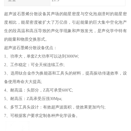
超声波石墨烯分散设备其声场的能星密度与空化泡崩溃时的能星密
度相比，能星密度被扩大了万亿倍，引起能量的巨大集中空化泡产
生的段高温和高压导致的声化学现象和声致发光，是声化学中特有
的能量和物质交换形式。
超声波石墨烯分散设备优点：
1、功率大，单套Z大功率可以达到3000W;
2、工作稳定：可全天候连续工作;
3、选用钛合金作为换能器和工具头的材料，提高振动传递效率，设
备使用寿命大大提高;
4、耐高温：头部分，Z高可承受600℃;
5、耐高压：Z高承受压强30Mpa;
6、多节工具头设计：有效超声波面积，使效果更加均匀;
7、可根据客户要求定制各种声化学设备。